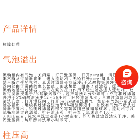
产品详情
故障处理
气泡溢出
流动相内有气泡，关闭泵，打开泄压阀，打开purg键，清洗脱气，气
泡不断从过滤器冒出，进入流动相，无论打开purge键几次，都无法清
除不断产生的气泡。原因过滤器长期沉浸s于乙酸铵等缓冲液内,过滤
器内部由于霉菌的生长繁殖，形成菌团，阻塞了过滤器，缓冲液难以
流畅地通过过滤器，空气在泵的压力作用下经过滤器进入流动相。处
理过滤器浸泡于5%硝酸溶液中，超声清洗几分钟即可；亦可将过滤器
浸泡于5%硝酸溶液中12～36小时，轻轻震荡几次，再将过滤器用纯水
清洗几次，打开泄压阀，打开purge键清洗脱气，如仍有气泡不断从过
滤器冒出，继续将过滤器浸泡于5%硝酸溶液中，如没有气泡不断从过
滤器中冒出，说明过滤器内部的霉菌菌团已被硝酸破坏，流动相可以
流畅地通过过滤器。打开泄压阀，打开泵，流速调至1.0～
3.0ml/min，纯水冲洗过滤器1小时左右。即可将过滤器清洗干净。关
闭泄压阀，纯甲醇冲洗半小时即可。
柱压高