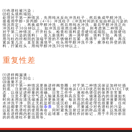
⑴色谱柱被污染；
⑵柱头填料塌陷。
处理对于第一种情况，先用纯水反向冲洗柱子，然后换成甲醇冲洗，
接着用甲醇+异丙醇（4+6）冲洗柱子（冲洗时间的长短由样品污染的
情况而定），再换成甲醇冲洗，然后用纯水冲洗，最后甲醇冲洗正向
冲洗柱子30分钟以上。如冲洗后依然出峰不佳，则考虑第二种情况。
对于第二种情况，拧开柱头，检查柱填料是否硬结或塌陷。去除硬结
部分（污染的填料），装入新填料，滴一滴甲醇，填料下陷，再填，
用与柱内径相同的顶端平滑的不锈钢杆压紧，再填平，滴甲醇，再压
紧反复几次，直至装满填平。柱头用甲醇冲洗干净，擦净柱外壁的填
料，拧紧柱头，用纯甲醇冲洗30分钟以上。
重复性差
⑴进样阀漏液；
⑵加样针不到位；
⑶液量不足。
处理对于第一种情况更换进样阀垫圈；对于第二种情况保证加样针插
到底，注射样品溶液后须快速、平稳地从LOAD状态转换到INJECT状
态，以保证进样量的准确。日常工作中，液相色谱仪的保养非常重
要，注意不要让空气进入输液系统和高压泵中，储液器内的溶液如长
时间未用应清洗储液器并更换溶液，每次用完色谱仪后缓冲液要用纯
水冲洗干净，防止无机盐析出或沉积；样品的前处理也很重要，任何
样品都要尽可能地去除
杂质
，完全溶解，尽量减少对色谱柱的污染，
以延长色谱柱的使用寿命，同时避免注射过浓的样品溶液，以免残留
液在进样阀内析出固体引起堵塞；色谱柱作好标记，用于不同分析目
的的色谱柱不要混用等。