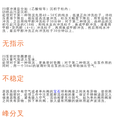
⑴缓冲液盐分如（乙酸铵等）沉积于柱内；
⑵样品污染沉积。
处理对于第一种情况先用40～50℃的纯水，低速正向冲洗柱子，待柱
压逐渐下降后，相应提高流速冲洗，柱压大幅度下降后，用常温纯水
冲洗，之后用纯甲醇冲洗柱子30分钟；对于第二种情况，由样品的沉
积引起污染的C18柱，和纯水反向冲洗柱子，换成甲醇冲洗，接着用
甲醇+异丙醇（4+6）冲洗柱子，再用换成甲醇冲洗，然后用纯水冲
洗，最后甲醇冲洗正向冲洗柱子30分钟以上。
无指示
⑴泵密封垫圈磨损；
⑵大量气泡进入泵体。
处理对于第一种情况，更换密封垫圈；对于第二种情况，在泵作用的
同时，用一个50ml的玻璃针筒在泵的出口处帮助抽出空气。
不稳定
原因系统中有空气或者单向阀的
宝石
球和阀座之间夹有异物，使得两
者不能密封。处理工作中注意观察流动相的量，保证不锈钢滤器沉入
储液器瓶底，避免吸入空气，流动相要充分脱气。如为单向阀和阀座
之间夹有异物，拆下单向阀，放入盛有丙酮的烧杯用超声波清洗。
峰分叉