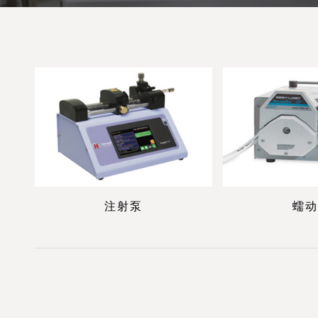
注射泵
蠕动