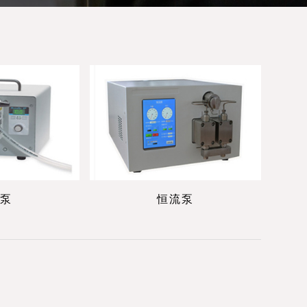
泵
恒流泵